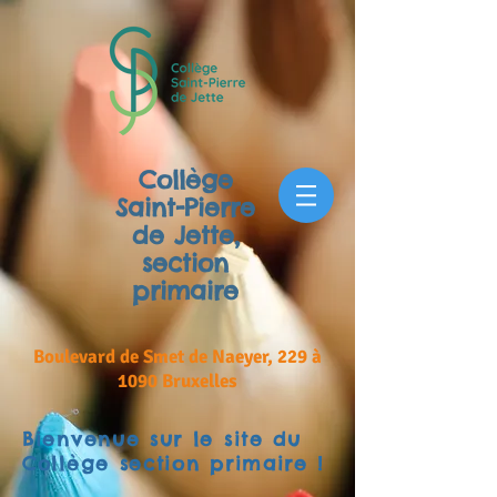
Collège
Saint-Pierre
de Jette,
section
primaire
Boulevard de Smet de Naeyer, 229 à
1090 Bruxelles
Bienvenue sur le site du
Collège section primaire !