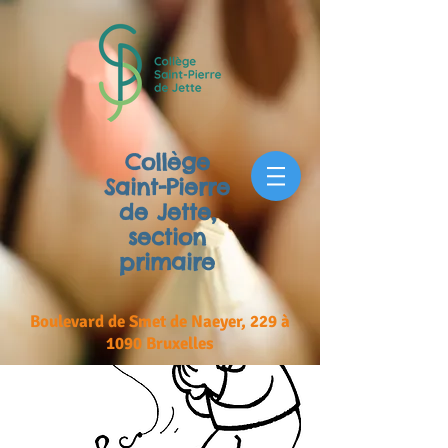
Collège
Saint-Pierre
de Jette,
section
primaire
Boulevard de Smet de Naeyer, 229 à
1090 Bruxelles