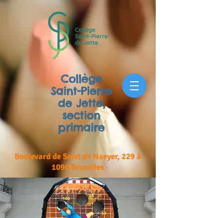
Collège
Saint-Pierre
de Jette,
section
primaire
Boulevard de Smet de Naeyer, 229 à
1090 Bruxelles