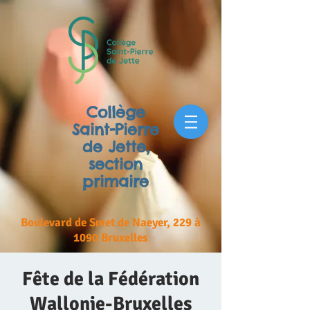
Collège
Saint-Pierre
de Jette,
section
primaire
Boulevard de Smet de Naeyer, 229 à
1090 Bruxelles
Fête de la Fédération
Wallonie-Bruxelles